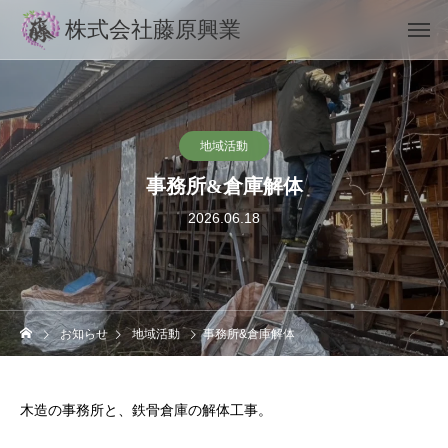
株式会社藤原興業
地域活動
事務所&倉庫解体
2026.06.18
お知らせ
地域活動
事務所&倉庫解体
木造の事務所と、鉄骨倉庫の解体工事。