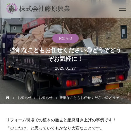
株式会社藤原興業
お知らせ
些細なこともお任せください😊どうぞどう
ぞお気軽に！
2025.01.27
お知らせ
お知らせ
些細なこともお任せください😊どうぞどうぞお気軽に！
リフォーム現場での植木の撤去と産廃引き上げの事例です！
「少しだけ」と思っていてもかなり大変なことです。