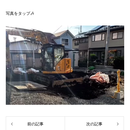
写真をタップ🎶
前の記事
次の記事